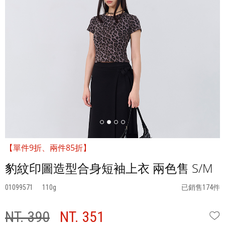
【單件9折、兩件85折】
豹紋印圖造型合身短袖上衣 兩色售 S/M
01099571
110
已銷售174件
NT. 390
NT. 351
W