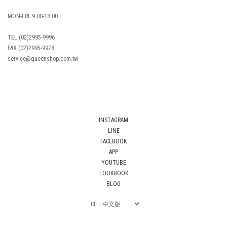
MON-FRI, 9:00-18:00
TEL:(02)2995-9996
FAX:(02)2995-9978
service@queenshop.com.tw
INSTAGRAM
LINE
FACEBOOK
APP
YOUTUBE
LOOKBOOK
BLOG