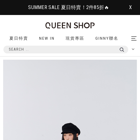
SUMMER SALE 夏日特賣！2件85折🔥
X
夏日特賣
NEW IN
現貨專區
GINNY聯名
Tog
nav