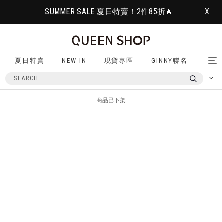
SUMMER SALE 夏日特賣！2件85折🔥
X
夏日特賣
NEW IN
現貨專區
GINNY聯名
Tog
nav
商品已下架