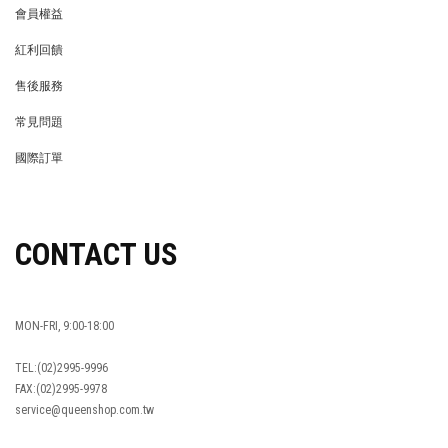
會員權益
MEMBER
紅利回饋
REWARDS POINTS
售後服務
RETURN POLICY
常見問題
FAQ
國際訂單
OVERSEAS ORDERS
CONTACT US
MON-FRI, 9:00-18:00
TEL:(02)2995-9996
FAX:(02)2995-9978
service@queenshop.com.tw