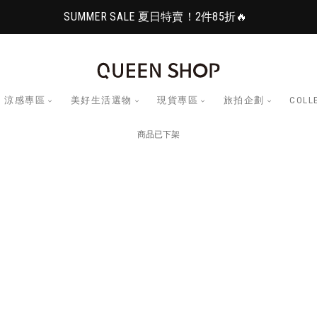
SUMMER SALE 夏日特賣！2件85折🔥
涼感專區
美好生活選物
現貨專區
旅拍企劃
COLL
商品已下架