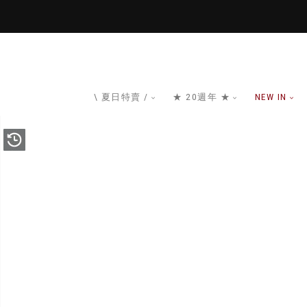
\ 夏日特賣 /
★ 20週年 ★
NEW IN