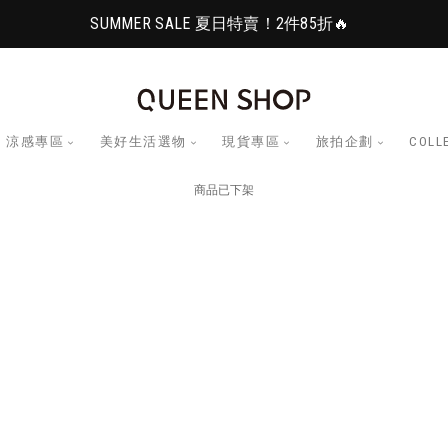
SUMMER SALE 夏日特賣！2件85折🔥
涼感專區
美好生活選物
現貨專區
旅拍企劃
COLL
商品已下架