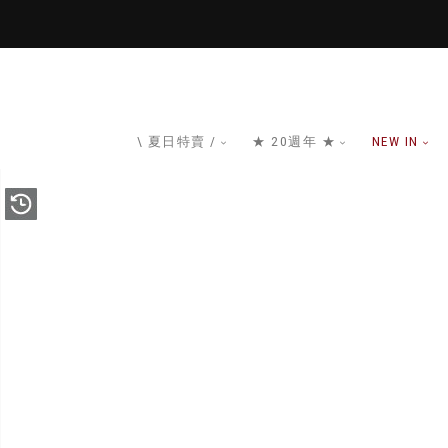
\ 夏日特賣 /
★ 20週年 ★
NEW IN