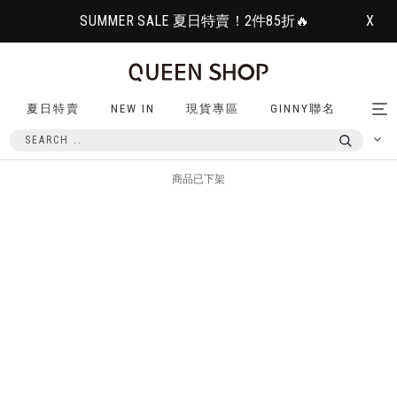
SUMMER SALE 夏日特賣！2件85折🔥
X
夏日特賣
NEW IN
現貨專區
GINNY聯名
Tog
nav
商品已下架