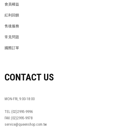
會員權益
MEMBER
紅利回饋
REWARDS POINTS
售後服務
RETURN POLICY
常見問題
FAQ
國際訂單
OVERSEAS ORDERS
CONTACT US
MON-FRI, 9:00-18:00
TEL:(02)2995-9996
FAX:(02)2995-9978
service@queenshop.com.tw