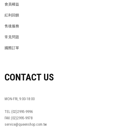
會員權益
MEMBER
紅利回饋
REWARDS POINTS
售後服務
RETURN POLICY
常見問題
FAQ
國際訂單
OVERSEAS ORDERS
CONTACT US
MON-FRI, 9:00-18:00
TEL:(02)2995-9996
FAX:(02)2995-9978
service@queenshop.com.tw