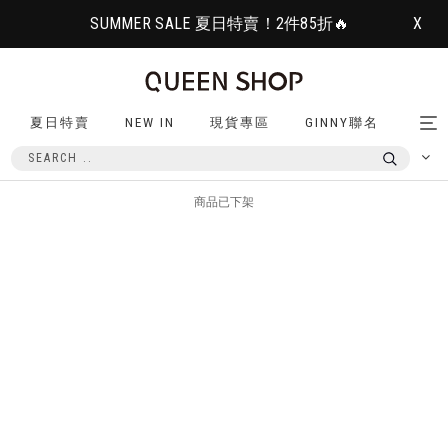
SUMMER SALE 夏日特賣！2件85折🔥
X
夏日特賣
NEW IN
現貨專區
GINNY聯名
Tog
nav
商品已下架