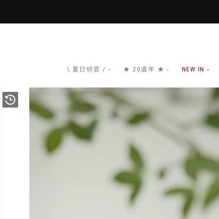
\ 夏日特賣 /
★ 20週年 ★
NEW IN