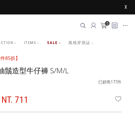
X
0
ECTION
ITEMS
SALE
風格穿搭誌
件85折】
鬚造型牛仔褲 S/M/L
已銷售177件
NT. 711
WISHLI