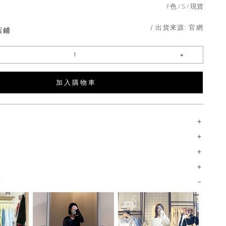
F色
S
現貨
/ 出貨來源:
官網
店鋪
加 入 購 物 車
薦