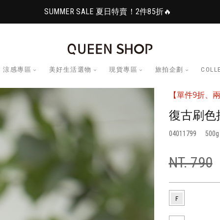
SUMMER SALE 夏日特賣！2件85折🔥
涼感專區
美好生活選物
現貨專區
旅拍企劃
COLL
【單件9折、兩
復古刷色抽
04011799
500
NT. 790