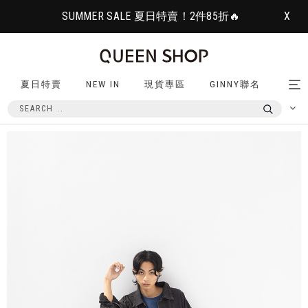
SUMMER SALE 夏日特賣！2件85折🔥
X
夏日特賣
NEW IN
現貨專區
GINNY聯名
Tog
nav