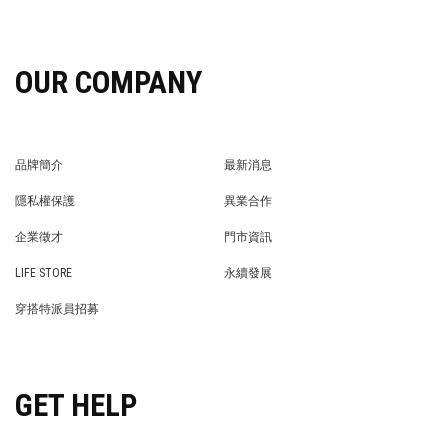
OUR COMPANY
品牌簡介
最新消息
BRAND STORY
NEWS
隱私權保護
異業合作
PRIVACY POLICY
BRAND COOPERATION
企業徵才
門市資訊
WE’RE HIRING!
STORE
LIFE STORE
永續發展
LIFE STORE
永續發展
穿搭特派員招募
穿搭特派員招募
GET HELP