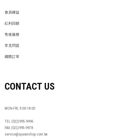
會員權益
MEMBER
紅利回饋
REWARDS POINTS
售後服務
RETURN POLICY
常見問題
FAQ
國際訂單
OVERSEAS ORDERS
CONTACT US
MON-FRI, 9:00-18:00
TEL:(02)2995-9996
FAX:(02)2995-9978
service@queenshop.com.tw