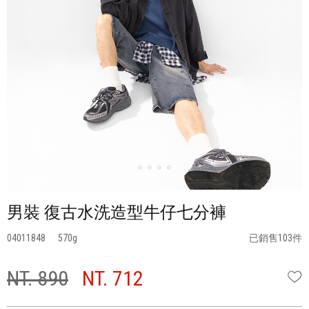
男裝 復古水洗造型牛仔七分褲
04011848
570
已銷售103件
NT. 890
NT. 712
W