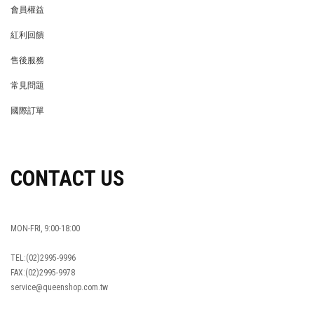
會員權益
MEMBER
紅利回饋
REWARDS POINTS
售後服務
RETURN POLICY
常見問題
FAQ
國際訂單
OVERSEAS ORDERS
CONTACT US
MON-FRI, 9:00-18:00
TEL:(02)2995-9996
FAX:(02)2995-9978
service@queenshop.com.tw