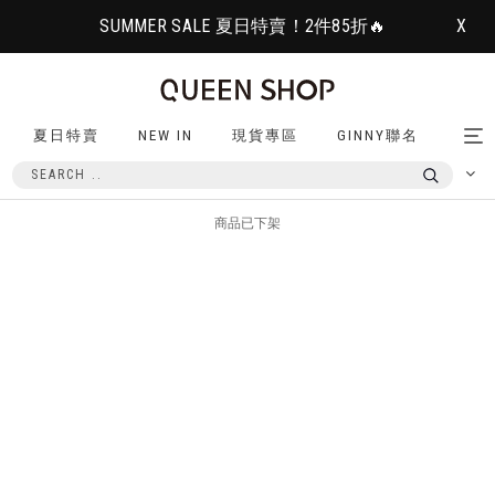
SUMMER SALE 夏日特賣！2件85折🔥
X
夏日特賣
NEW IN
現貨專區
GINNY聯名
Tog
nav
商品已下架