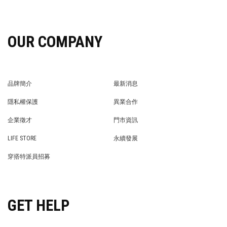
OUR COMPANY
品牌簡介
最新消息
BRAND STORY
NEWS
隱私權保護
異業合作
PRIVACY POLICY
BRAND COOPERATION
企業徵才
門市資訊
WE’RE HIRING!
STORE
LIFE STORE
永續發展
LIFE STORE
永續發展
穿搭特派員招募
穿搭特派員招募
GET HELP