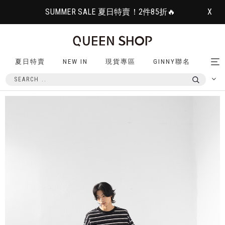
SUMMER SALE 夏日特賣！2件85折🔥
X
夏日特賣
NEW IN
現貨專區
GINNY聯名
Tog
nav