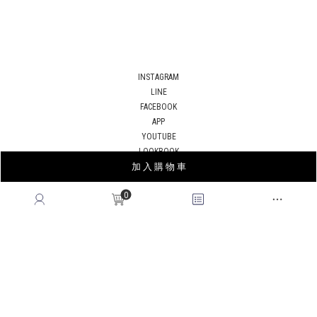
INSTAGRAM
LINE
FACEBOOK
APP
YOUTUBE
LOOKBOOK
加 入 購 物 車
BLOG
0
薩摩亞商皇后國際有限公司台灣分公司｜統編53678183
© 2026
QUEENSHOP
. All Rights Reserved