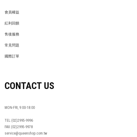
會員權益
MEMBER
紅利回饋
REWARDS POINTS
售後服務
RETURN POLICY
常見問題
FAQ
國際訂單
OVERSEAS ORDERS
CONTACT US
MON-FRI, 9:00-18:00
TEL:(02)2995-9996
FAX:(02)2995-9978
service@queenshop.com.tw