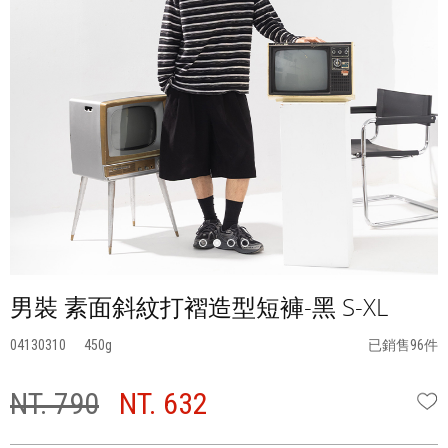
男裝 素面斜紋打褶造型短褲-黑 S-XL
04130310
450
已銷售96件
NT. 790
NT. 632
W