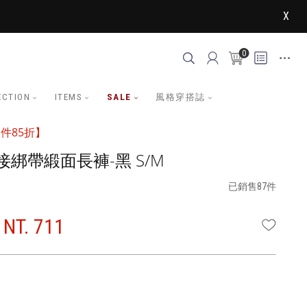
X
0
ECTION
ITEMS
SALE
風格穿搭誌
件85折】
綁帶緞面長褲-黑 S/M
已銷售87件
NT. 711
WISHLI