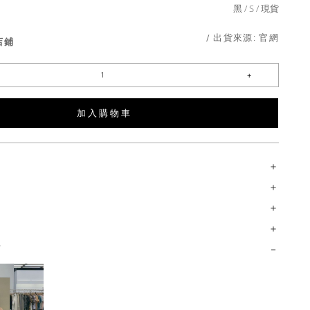
黑
S
現貨
/ 出貨來源:
官網
店鋪
加 入 購 物 車
薦