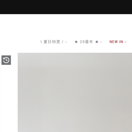
\ 夏日特賣 /
★ 20週年 ★
NEW IN