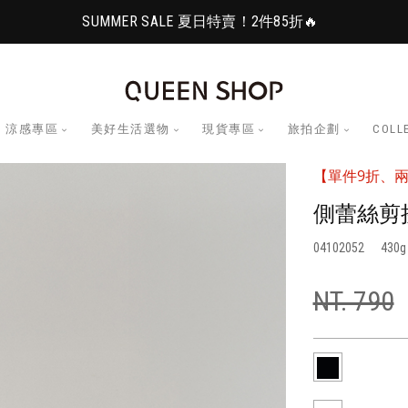
SUMMER SALE 夏日特賣！2件85折🔥
涼感專區
美好生活選物
現貨專區
旅拍企劃
COLL
【單件9折、兩
側蕾絲剪接
04102052
430
NT. 790