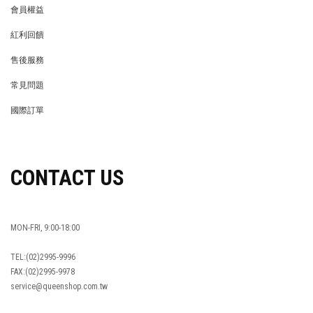
會員權益
MEMBER
紅利回饋
REWARDS POINTS
售後服務
RETURN POLICY
常見問題
FAQ
國際訂單
OVERSEAS ORDERS
CONTACT US
MON-FRI, 9:00-18:00
TEL:(02)2995-9996
FAX:(02)2995-9978
service@queenshop.com.tw