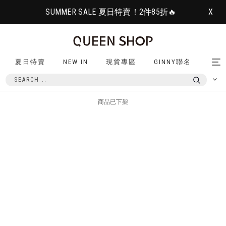
SUMMER SALE 夏日特賣！2件85折🔥
X
夏日特賣
NEW IN
現貨專區
GINNY聯名
Tog
nav
商品已下架