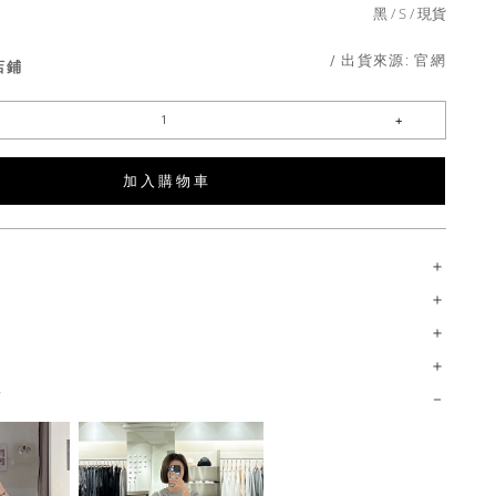
黑
S
現貨
/ 出貨來源:
官網
店鋪
加 入 購 物 車
薦