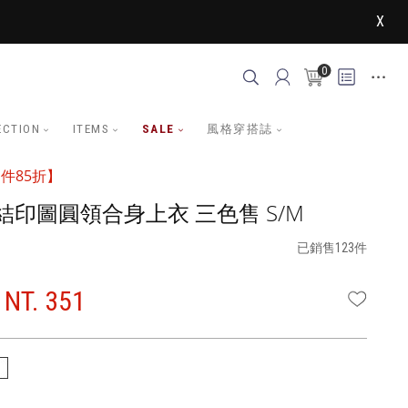
X
0
ECTION
ITEMS
SALE
風格穿搭誌
件85折】
印圖圓領合身上衣 三色售 S/M
已銷售123件
NT. 351
WISHLI