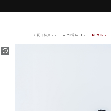
\ 夏日特賣 /
★ 20週年 ★
NEW IN