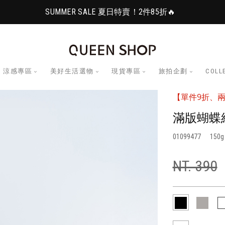
SUMMER SALE 夏日特賣！2件85折🔥
涼感專區
美好生活選物
現貨專區
旅拍企劃
COLL
【單件9折、兩
滿版蝴蝶結
01099477
150
NT. 390