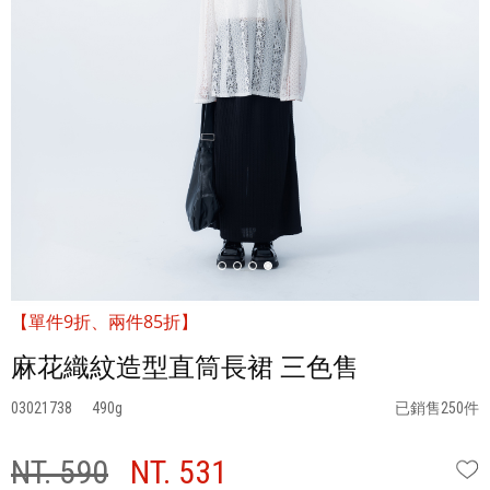
【單件9折、兩件85折】
麻花織紋造型直筒長裙 三色售
03021738
490
已銷售250件
NT. 590
NT. 531
W