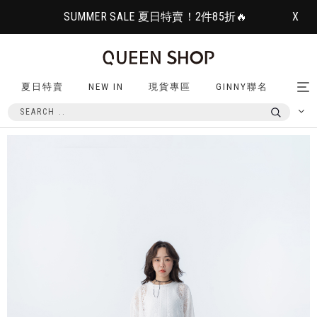
SUMMER SALE 夏日特賣！2件85折🔥
X
夏日特賣
NEW IN
現貨專區
GINNY聯名
Tog
nav