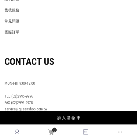
REWARDS POINTS
售後服務
RETURN POLICY
常見問題
FAQ
國際訂單
OVERSEAS ORDERS
CONTACT US
MON-FRI, 9:00-18:00
TEL:(02)2995-9996
FAX:(02)2995-9978
service@queenshop.com.tw
加 入 購 物 車
0