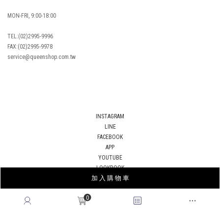
MON-FRI, 9:00-18:00
TEL:(02)2995-9996
FAX:(02)2995-9978
service@queenshop.com.tw
INSTAGRAM
LINE
FACEBOOK
APP
YOUTUBE
LOOKBOOK
加 入 購 物 車
BLOG
0