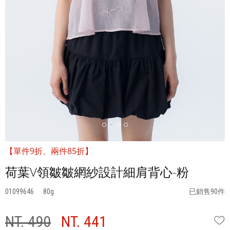
【單件9折、兩件85折】
荷葉V領皺皺網紗設計細肩背心-粉
01099646
80
已銷售90件
NT. 490
NT. 441
W