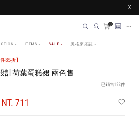
X
0
ECTION
ITEMS
SALE
風格穿搭誌
件85折】
設計荷葉蛋糕裙 兩色售
已銷售132件
NT. 711
WISHLI