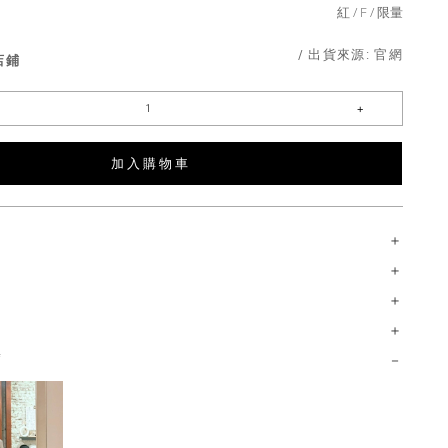
紅
F
限量
/ 出貨來源:
官網
店鋪
加 入 購 物 車
薦