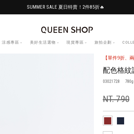
SUMMER SALE 夏日特賣！2件85折🔥
涼感專區
美好生活選物
現貨專區
旅拍企劃
COLL
【單件9折、兩
配色格紋
03021728
780
NT. 790