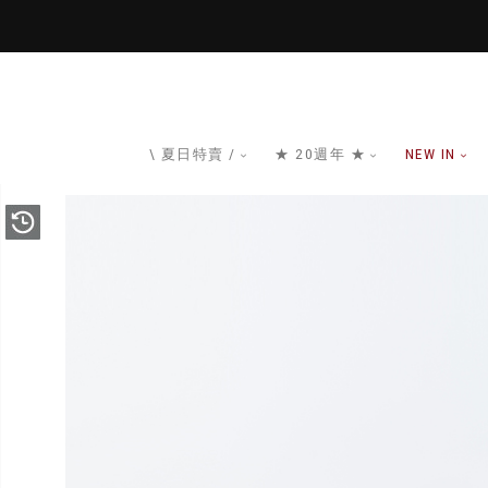
\ 夏日特賣 /
★ 20週年 ★
NEW IN