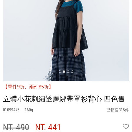
【單件9折、兩件85折】
立體小花刺繡透膚綁帶罩衫背心 四色售
01099476
160
已銷售315件
NT. 490
NT. 441
W