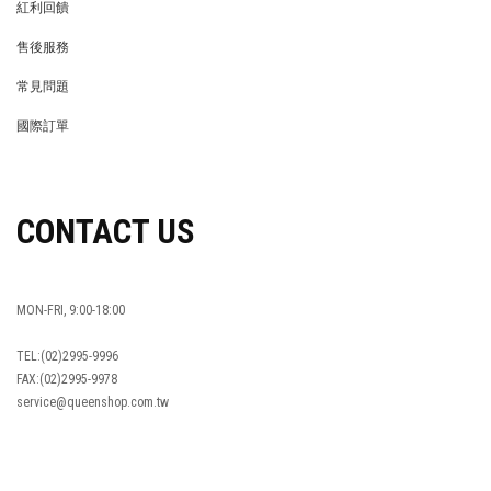
紅利回饋
REWARDS POINTS
售後服務
RETURN POLICY
常見問題
FAQ
國際訂單
OVERSEAS ORDERS
CONTACT US
MON-FRI, 9:00-18:00
TEL:(02)2995-9996
FAX:(02)2995-9978
service@queenshop.com.tw