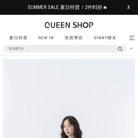
SUMMER SALE 夏日特賣！2件85折🔥
X
夏日特賣
NEW IN
現貨專區
GINNY聯名
Tog
nav