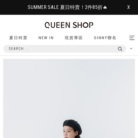
SUMMER SALE 夏日特賣！2件85折🔥
X
夏日特賣
NEW IN
現貨專區
GINNY聯名
Tog
nav