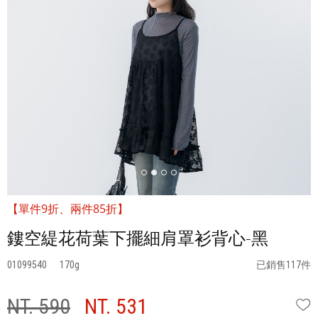
【單件9折、兩件85折】
鏤空緹花荷葉下擺細肩罩衫背心-黑
01099540
170
已銷售117件
NT. 590
NT. 531
W