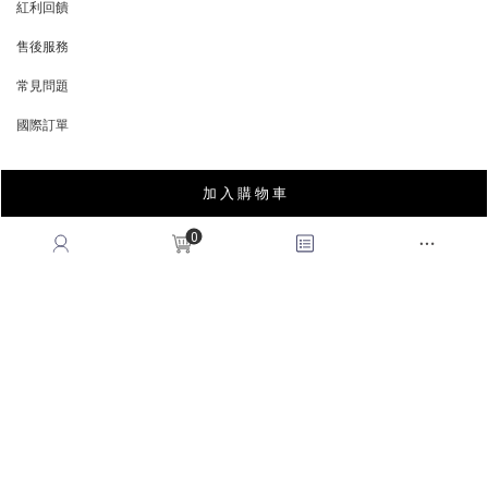
紅利回饋
REWARDS POINTS
售後服務
RETURN POLICY
常見問題
FAQ
國際訂單
OVERSEAS ORDERS
加 入 購 物 車
CONTACT US
0
MON-FRI, 9:00-18:00
TEL:(02)2995-9996
FAX:(02)2995-9978
service@queenshop.com.tw