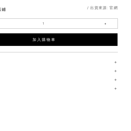
/ 出貨來源:
官網
店鋪
加 入 購 物 車