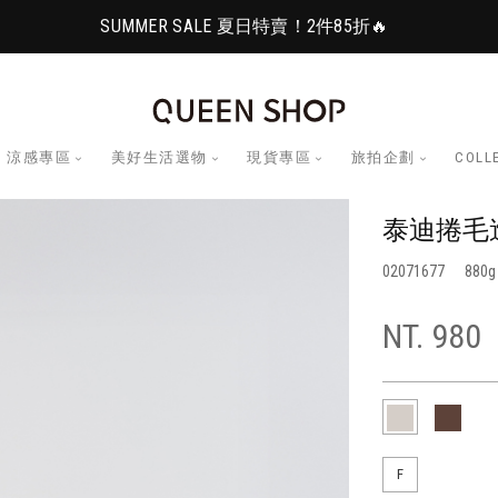
SUMMER SALE 夏日特賣！2件85折🔥
涼感專區
美好生活選物
現貨專區
旅拍企劃
COLL
泰迪捲毛
02071677
880
NT. 980
F