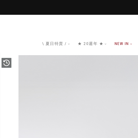
\ 夏日特賣 /
★ 20週年 ★
NEW IN