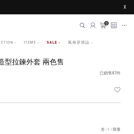
X
0
ECTION
ITEMS
SALE
風格穿搭誌
造型拉鍊外套 兩色售
已銷售87件
WISHLI
杏
F
限量