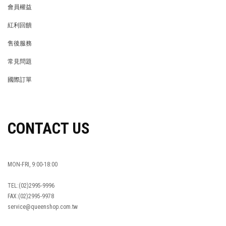
會員權益
MEMBER
紅利回饋
REWARDS POINTS
售後服務
RETURN POLICY
常見問題
FAQ
國際訂單
OVERSEAS ORDERS
CONTACT US
MON-FRI, 9:00-18:00
TEL:(02)2995-9996
FAX:(02)2995-9978
service@queenshop.com.tw