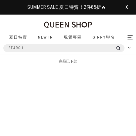
SUMMER SALE 夏日特賣！2件85折🔥
X
夏日特賣
NEW IN
現貨專區
GINNY聯名
Tog
nav
商品已下架