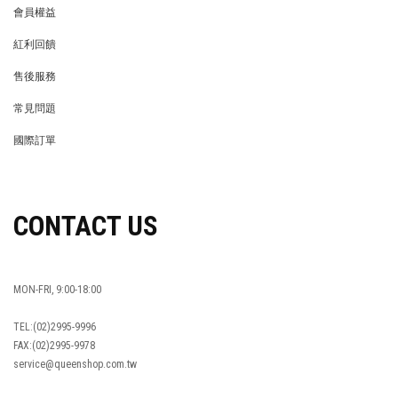
會員權益
MEMBER
紅利回饋
REWARDS POINTS
售後服務
RETURN POLICY
常見問題
FAQ
國際訂單
OVERSEAS ORDERS
CONTACT US
MON-FRI, 9:00-18:00
TEL:(02)2995-9996
FAX:(02)2995-9978
service@queenshop.com.tw