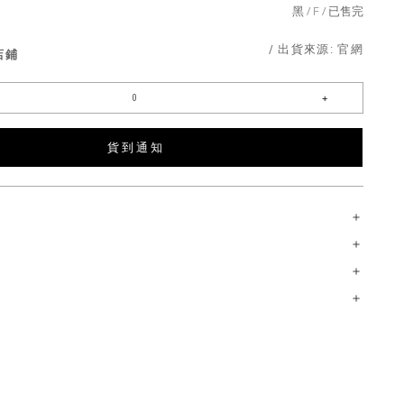
黑
F
已售完
/ 出貨來源:
官網
店鋪
貨 到 通 知