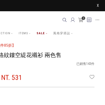
X
0
ECTION
ITEMS
SALE
風格穿搭誌
件85折】
格紋鏤空緹花襯衫 兩色售
已銷售143件
NT. 531
WISHLI