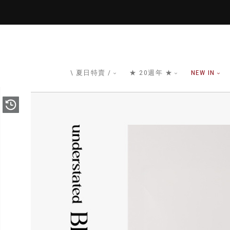
\ 夏日特賣 /
★ 20週年 ★
NEW IN