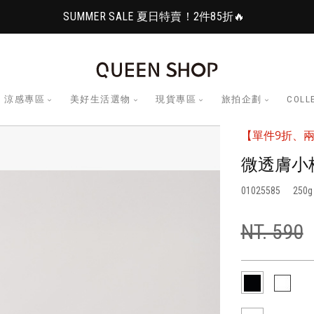
SUMMER SALE 夏日特賣！2件85折🔥
涼感專區
美好生活選物
現貨專區
旅拍企劃
COLL
【單件9折、兩
微透膚小
01025585
250
NT. 590