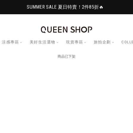
SUMMER SALE 夏日特賣！2件85折🔥
涼感專區
美好生活選物
現貨專區
旅拍企劃
COLL
商品已下架