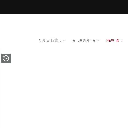
\ 夏日特賣 /
★ 20週年 ★
NEW IN