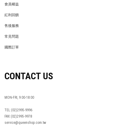
會員權益
MEMBER
紅利回饋
REWARDS POINTS
售後服務
RETURN POLICY
常見問題
FAQ
國際訂單
OVERSEAS ORDERS
CONTACT US
MON-FRI, 9:00-18:00
TEL:(02)2995-9996
FAX:(02)2995-9978
service@queenshop.com.tw