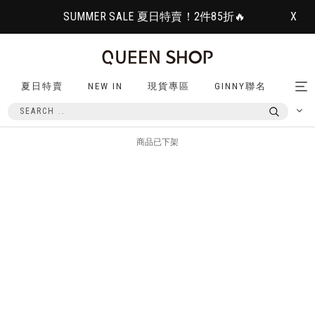
SUMMER SALE 夏日特賣！2件85折🔥
X
夏日特賣
NEW IN
現貨專區
GINNY聯名
Tog
nav
商品已下架