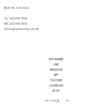
MON-FRI, 9:00-18:00
TEL:(02)2995-9996
FAX:(02)2995-9978
service@queenshop.com.tw
INSTAGRAM
LINE
FACEBOOK
APP
YOUTUBE
LOOKBOOK
BLOG