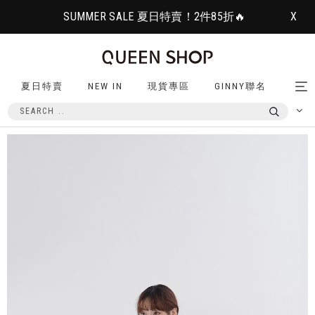
SUMMER SALE 夏日特賣！2件85折🔥
X
夏日特賣
NEW IN
現貨專區
GINNY聯名
Tog
nav