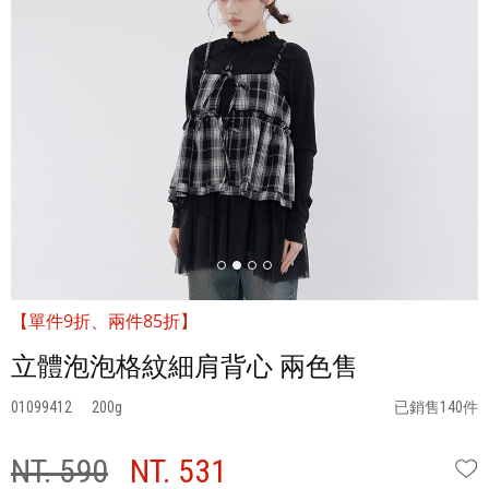
【單件9折、兩件85折】
立體泡泡格紋細肩背心 兩色售
01099412
200
已銷售140件
NT. 590
NT. 531
W