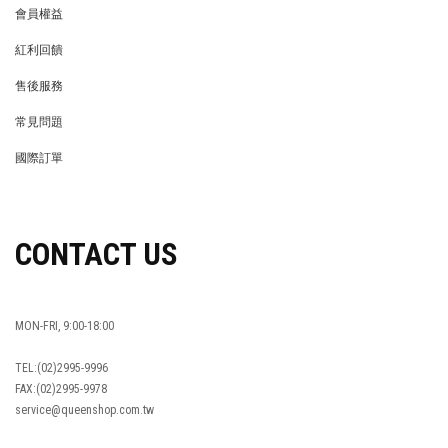
會員權益
MEMBER
紅利回饋
REWARDS POINTS
售後服務
RETURN POLICY
常見問題
FAQ
國際訂單
OVERSEAS ORDERS
CONTACT US
MON-FRI, 9:00-18:00
TEL:(02)2995-9996
FAX:(02)2995-9978
service@queenshop.com.tw