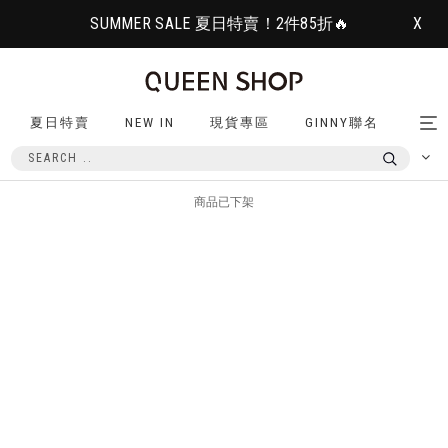
SUMMER SALE 夏日特賣！2件85折🔥
X
夏日特賣
NEW IN
現貨專區
GINNY聯名
Tog
nav
商品已下架