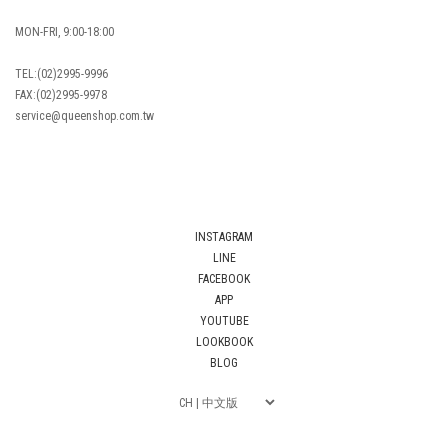
MON-FRI, 9:00-18:00
TEL:(02)2995-9996
FAX:(02)2995-9978
service@queenshop.com.tw
INSTAGRAM
LINE
FACEBOOK
APP
YOUTUBE
LOOKBOOK
BLOG