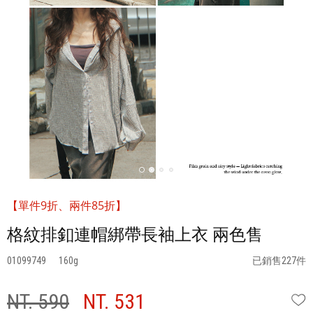
【單件9折、兩件85折】
格紋排釦連帽綁帶長袖上衣 兩色售
01099749
160
已銷售227件
NT. 590
NT. 531
W