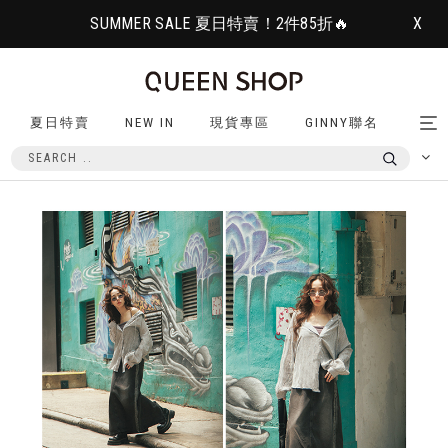
SUMMER SALE 夏日特賣！2件85折🔥
X
夏日特賣
NEW IN
現貨專區
GINNY聯名
Tog
nav