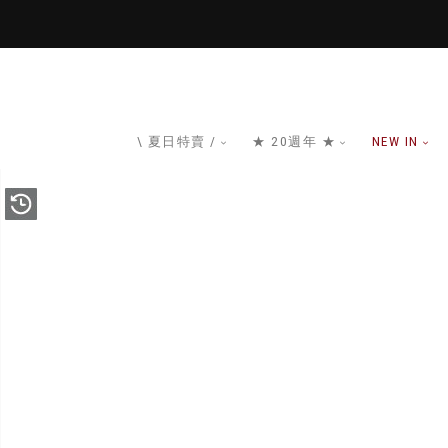
\ 夏日特賣 /
★ 20週年 ★
NEW IN