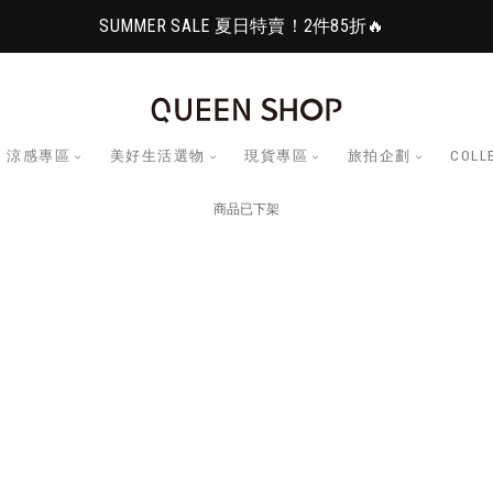
SUMMER SALE 夏日特賣！2件85折🔥
涼感專區
美好生活選物
現貨專區
旅拍企劃
COLL
商品已下架