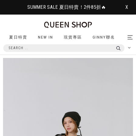
SUMMER SALE 夏日特賣！2件85折🔥
X
夏日特賣
NEW IN
現貨專區
GINNY聯名
Tog
nav