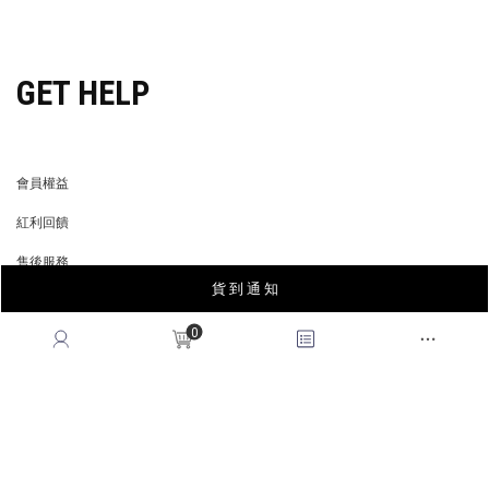
穿搭特派員招募
GET HELP
會員權益
MEMBER
紅利回饋
REWARDS POINTS
售後服務
RETURN POLICY
貨 到 通 知
常見問題
FAQ
0
國際訂單
OVERSEAS ORDERS
CONTACT US