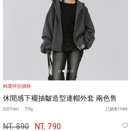
精選特別價格
休閒感下襬抽皺造型連帽外套 兩色售
02071661
770
已銷售194件
NT. 890
NT. 790
W