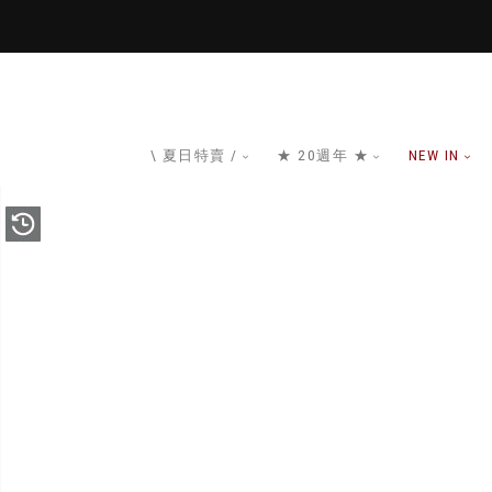
\ 夏日特賣 /
★ 20週年 ★
NEW IN