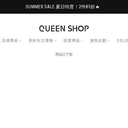
SUMMER SALE 夏日特賣！2件85折🔥
涼感專區
美好生活選物
現貨專區
旅拍企劃
COLL
商品已下架