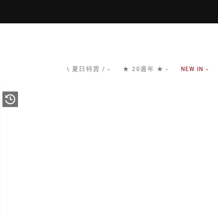
\ 夏日特賣 /
★ 20週年 ★
NEW IN