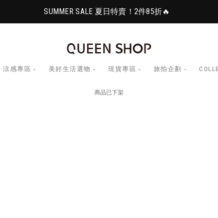
SUMMER SALE 夏日特賣！2件85折🔥
涼感專區
美好生活選物
現貨專區
旅拍企劃
COLL
商品已下架