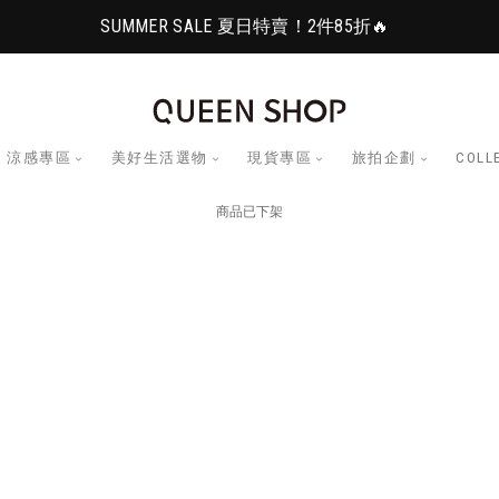
SUMMER SALE 夏日特賣！2件85折🔥
涼感專區
美好生活選物
現貨專區
旅拍企劃
COLL
商品已下架