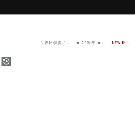
\ 夏日特賣 /
★ 20週年 ★
NEW IN