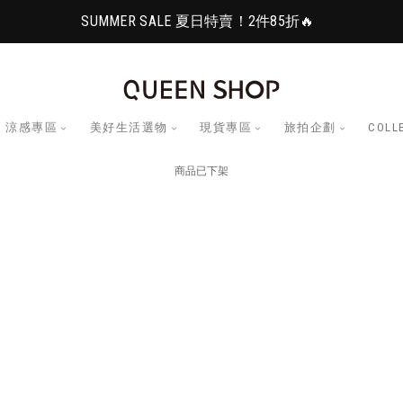
SUMMER SALE 夏日特賣！2件85折🔥
涼感專區
美好生活選物
現貨專區
旅拍企劃
COLL
商品已下架