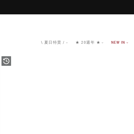
\ 夏日特賣 /
★ 20週年 ★
NEW IN