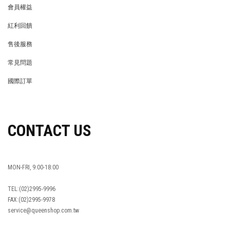
會員權益
MEMBER
紅利回饋
REWARDS POINTS
售後服務
RETURN POLICY
常見問題
FAQ
國際訂單
OVERSEAS ORDERS
CONTACT US
MON-FRI, 9:00-18:00
TEL:(02)2995-9996
FAX:(02)2995-9978
service@queenshop.com.tw