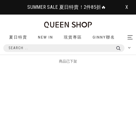
SUMMER SALE 夏日特賣！2件85折🔥
X
夏日特賣
NEW IN
現貨專區
GINNY聯名
Tog
nav
商品已下架