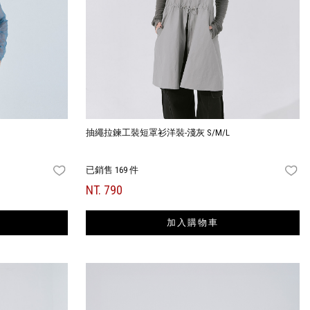
抽繩拉鍊工裝短罩衫洋裝-淺灰 S/M/L
已銷售 169 件
FAVORITES
FA
NT. 790
加入購物車