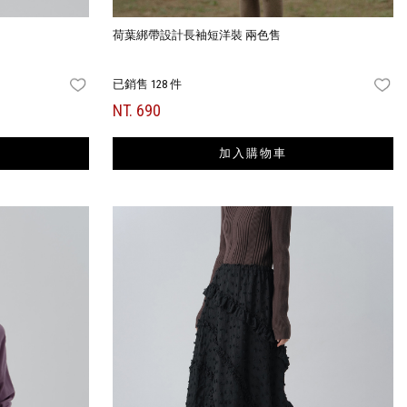
荷葉綁帶設計長袖短洋裝 兩色售
已銷售 128 件
FAVORITES
FA
NT. 690
加入購物車