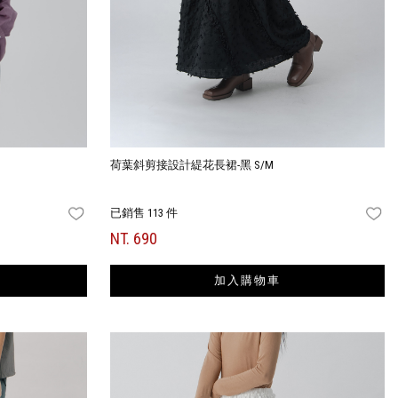
荷葉斜剪接設計緹花長裙-黑 S/M
已銷售 113 件
FAVORITES
FA
NT. 690
加入購物車