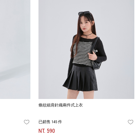
條紋細肩針織兩件式上衣
已銷售 145 件
FAVORITES
FA
NT. 590