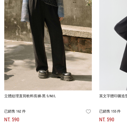
立體紋理直筒軟料長褲-黑 S/M/L
英文字體印圖造
已銷售 162 件
已銷售 155 件
FAVORITES
NT. 590
NT. 590