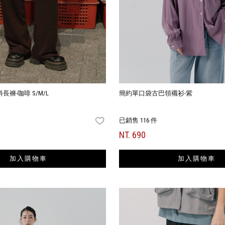
褲-咖啡 S/M/L
簡約單口袋古巴領襯衫-紫
已銷售 116 件
FAVORITES
NT. 690
加入購物車
加入購物車