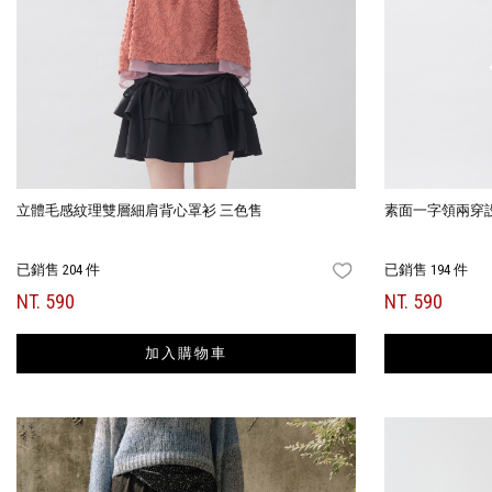
立體毛感紋理雙層細肩背心罩衫 三色售
素面一字領兩穿
已銷售 204 件
已銷售 194 件
FAVORITES
NT. 590
NT. 590
加入購物車