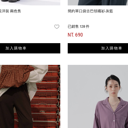
長洋裝 兩色售
簡約單口袋古巴領襯衫-灰藍
已銷售 128 件
FAVORITES
NT. 690
加入購物車
加入購物車