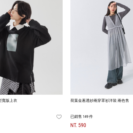
型寬版上衣
荷葉金蔥透紗兩穿罩衫洋裝 兩色售
已銷售 149 件
FAVORITES
NT. 590