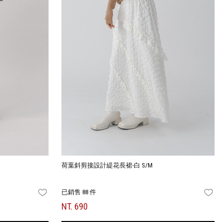
荷葉斜剪接設計緹花長裙-白 S/M
已銷售 88 件
FAVORITES
FA
NT. 690