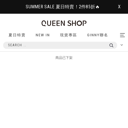
SUMMER SALE 夏日特賣！2件85折🔥
X
夏日特賣
NEW IN
現貨專區
GINNY聯名
Tog
nav
商品已下架