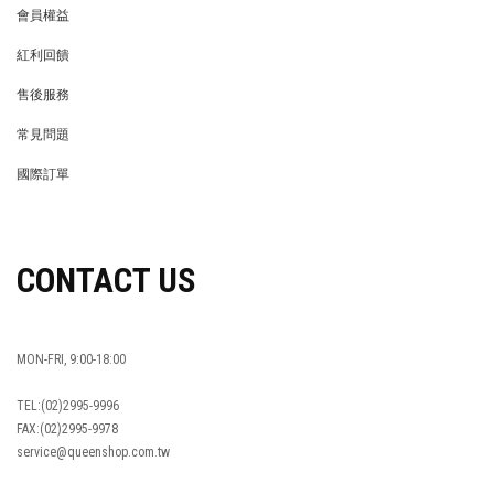
會員權益
MEMBER
紅利回饋
REWARDS POINTS
售後服務
RETURN POLICY
常見問題
FAQ
國際訂單
OVERSEAS ORDERS
CONTACT US
MON-FRI, 9:00-18:00
TEL:(02)2995-9996
FAX:(02)2995-9978
service@queenshop.com.tw