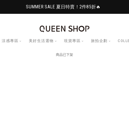
SUMMER SALE 夏日特賣！2件85折🔥
涼感專區
美好生活選物
現貨專區
旅拍企劃
COLL
商品已下架