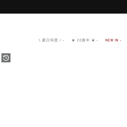
\ 夏日特賣 /
★ 20週年 ★
NEW IN