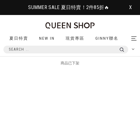
SUMMER SALE 夏日特賣！2件85折🔥
X
夏日特賣
NEW IN
現貨專區
GINNY聯名
Tog
nav
商品已下架