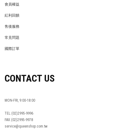
會員權益
MEMBER
紅利回饋
REWARDS POINTS
售後服務
RETURN POLICY
常見問題
FAQ
國際訂單
OVERSEAS ORDERS
CONTACT US
MON-FRI, 9:00-18:00
TEL:(02)2995-9996
FAX:(02)2995-9978
service@queenshop.com.tw