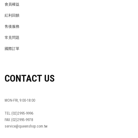
會員權益
MEMBER
紅利回饋
REWARDS POINTS
售後服務
RETURN POLICY
常見問題
FAQ
國際訂單
OVERSEAS ORDERS
CONTACT US
MON-FRI, 9:00-18:00
TEL:(02)2995-9996
FAX:(02)2995-9978
service@queenshop.com.tw