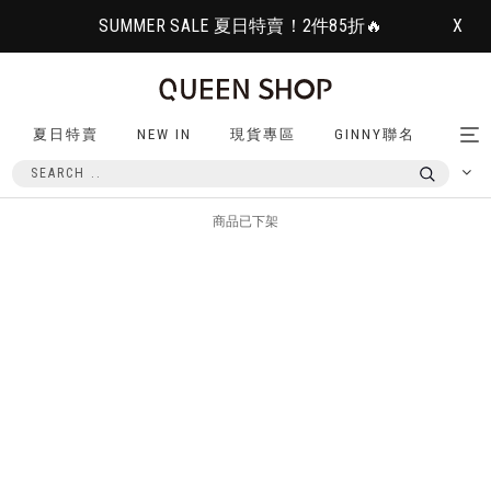
SUMMER SALE 夏日特賣！2件85折🔥
X
夏日特賣
NEW IN
現貨專區
GINNY聯名
Tog
nav
商品已下架