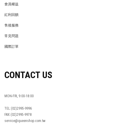
會員權益
MEMBER
紅利回饋
REWARDS POINTS
售後服務
RETURN POLICY
常見問題
FAQ
國際訂單
OVERSEAS ORDERS
CONTACT US
MON-FRI, 9:00-18:00
TEL:(02)2995-9996
FAX:(02)2995-9978
service@queenshop.com.tw