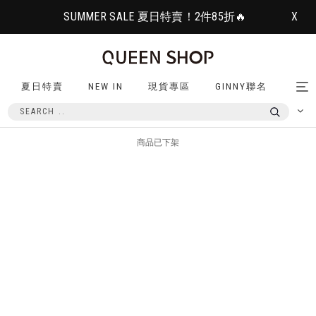
SUMMER SALE 夏日特賣！2件85折🔥
X
夏日特賣
NEW IN
現貨專區
GINNY聯名
Tog
nav
商品已下架