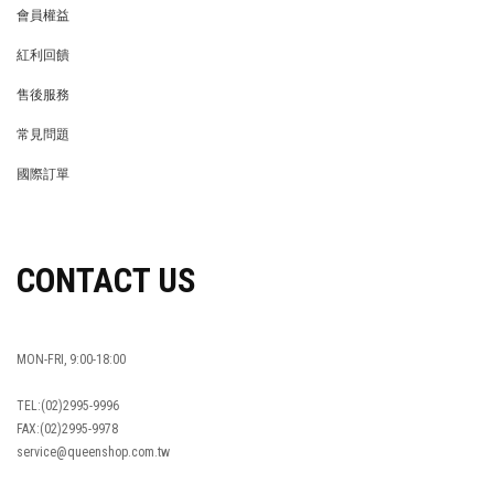
會員權益
MEMBER
紅利回饋
REWARDS POINTS
售後服務
RETURN POLICY
常見問題
FAQ
國際訂單
OVERSEAS ORDERS
CONTACT US
MON-FRI, 9:00-18:00
TEL:(02)2995-9996
FAX:(02)2995-9978
service@queenshop.com.tw