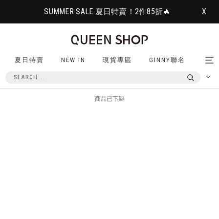
SUMMER SALE 夏日特賣！2件85折🔥
X
夏日特賣
NEW IN
現貨專區
GINNY聯名
Tog
nav
商品已下架