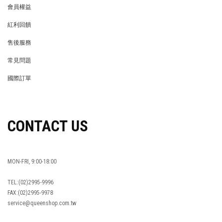
會員權益
MEMBER
紅利回饋
REWARDS POINTS
售後服務
RETURN POLICY
常見問題
FAQ
國際訂單
OVERSEAS ORDERS
CONTACT US
MON-FRI, 9:00-18:00
TEL:(02)2995-9996
FAX:(02)2995-9978
service@queenshop.com.tw