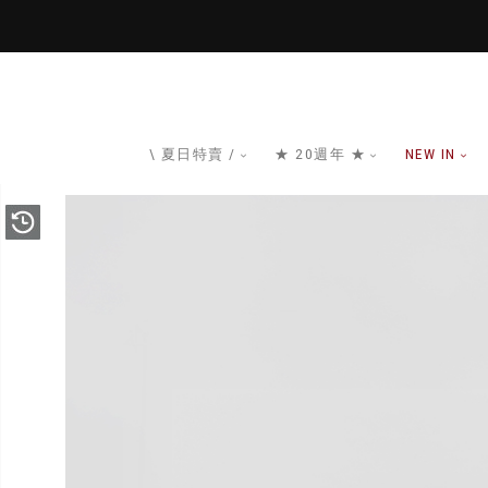
\ 夏日特賣 /
★ 20週年 ★
NEW IN