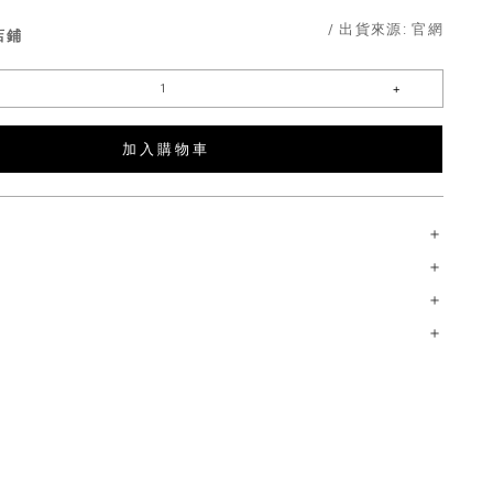
/ 出貨來源:
官網
店鋪
加 入 購 物 車