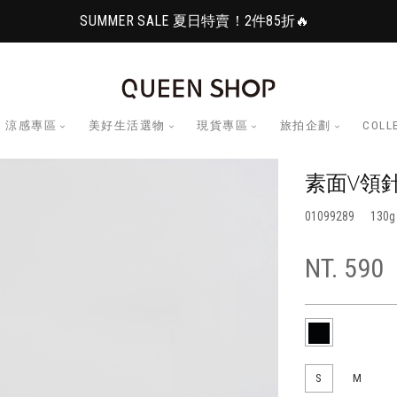
SUMMER SALE 夏日特賣！2件85折🔥
涼感專區
美好生活選物
現貨專區
旅拍企劃
COLL
素面V領針
01099289
130
NT. 590
S
M