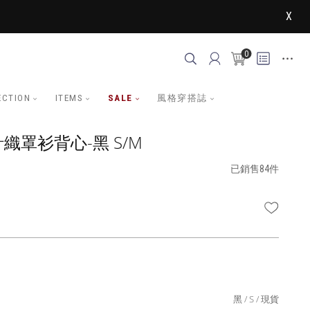
X
0
ECTION
ITEMS
SALE
風格穿搭誌
織罩衫背心-黑 S/M
已銷售84件
WISHLI
黑
S
現貨