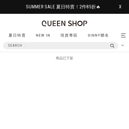
SUMMER SALE 夏日特賣！2件85折🔥
X
夏日特賣
NEW IN
現貨專區
GINNY聯名
Tog
nav
商品已下架