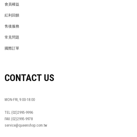
會員權益
MEMBER
紅利回饋
REWARDS POINTS
售後服務
RETURN POLICY
常見問題
FAQ
國際訂單
OVERSEAS ORDERS
CONTACT US
MON-FRI, 9:00-18:00
TEL:(02)2995-9996
FAX:(02)2995-9978
service@queenshop.com.tw