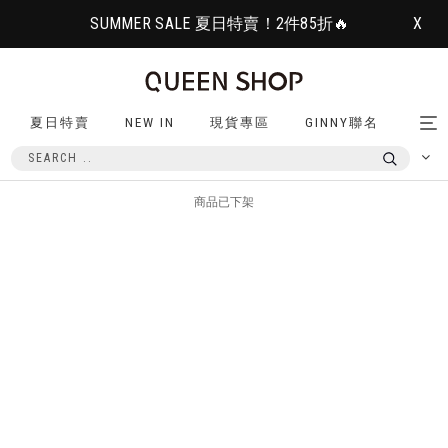
SUMMER SALE 夏日特賣！2件85折🔥
X
夏日特賣
NEW IN
現貨專區
GINNY聯名
Tog
nav
商品已下架