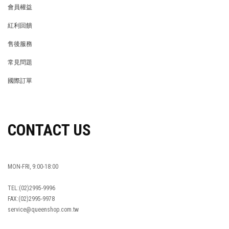
會員權益
MEMBER
紅利回饋
REWARDS POINTS
售後服務
RETURN POLICY
常見問題
FAQ
國際訂單
OVERSEAS ORDERS
CONTACT US
MON-FRI, 9:00-18:00
TEL:(02)2995-9996
FAX:(02)2995-9978
service@queenshop.com.tw