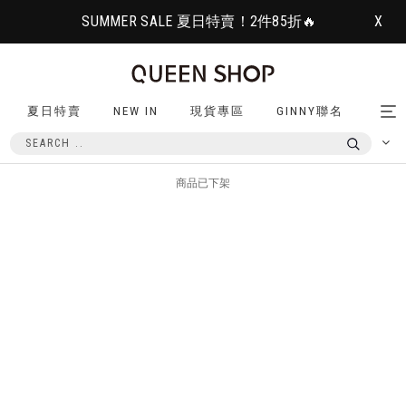
SUMMER SALE 夏日特賣！2件85折🔥
X
夏日特賣
NEW IN
現貨專區
GINNY聯名
Tog
nav
商品已下架