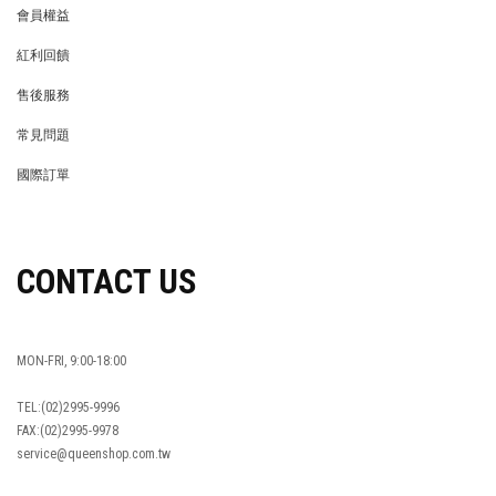
會員權益
MEMBER
紅利回饋
REWARDS POINTS
售後服務
RETURN POLICY
常見問題
FAQ
國際訂單
OVERSEAS ORDERS
CONTACT US
MON-FRI, 9:00-18:00
TEL:(02)2995-9996
FAX:(02)2995-9978
service@queenshop.com.tw