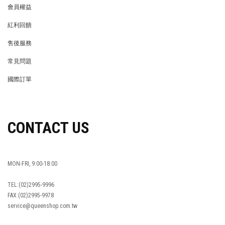
會員權益
MEMBER
紅利回饋
REWARDS POINTS
售後服務
RETURN POLICY
常見問題
FAQ
國際訂單
OVERSEAS ORDERS
CONTACT US
MON-FRI, 9:00-18:00
TEL:(02)2995-9996
FAX:(02)2995-9978
service@queenshop.com.tw