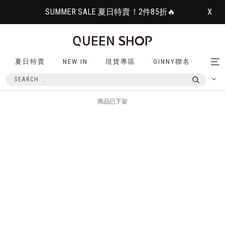
SUMMER SALE 夏日特賣！2件85折🔥
X
夏日特賣
NEW IN
現貨專區
GINNY聯名
Tog
nav
商品已下架