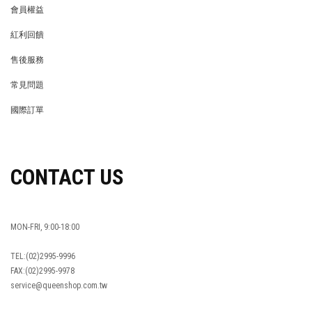
會員權益
MEMBER
紅利回饋
REWARDS POINTS
售後服務
RETURN POLICY
常見問題
FAQ
國際訂單
OVERSEAS ORDERS
CONTACT US
MON-FRI, 9:00-18:00
TEL:(02)2995-9996
FAX:(02)2995-9978
service@queenshop.com.tw