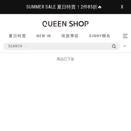
SUMMER SALE 夏日特賣！2件85折🔥
X
夏日特賣
NEW IN
現貨專區
GINNY聯名
Tog
nav
商品已下架