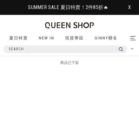
SUMMER SALE 夏日特賣！2件85折🔥
X
夏日特賣
NEW IN
現貨專區
GINNY聯名
Tog
nav
商品已下架