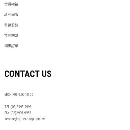
會員權益
MEMBER
紅利回饋
REWARDS POINTS
售後服務
RETURN POLICY
常見問題
FAQ
國際訂單
OVERSEAS ORDERS
CONTACT US
MON-FRI, 9:00-18:00
TEL:(02)2995-9996
FAX:(02)2995-9978
service@queenshop.com.tw