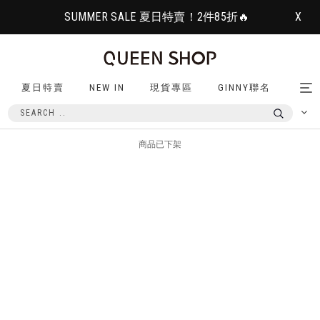
SUMMER SALE 夏日特賣！2件85折🔥
X
夏日特賣
NEW IN
現貨專區
GINNY聯名
Tog
nav
商品已下架