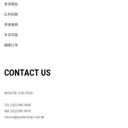
會員權益
MEMBER
紅利回饋
REWARDS POINTS
售後服務
RETURN POLICY
常見問題
FAQ
國際訂單
OVERSEAS ORDERS
CONTACT US
MON-FRI, 9:00-18:00
TEL:(02)2995-9996
FAX:(02)2995-9978
service@queenshop.com.tw